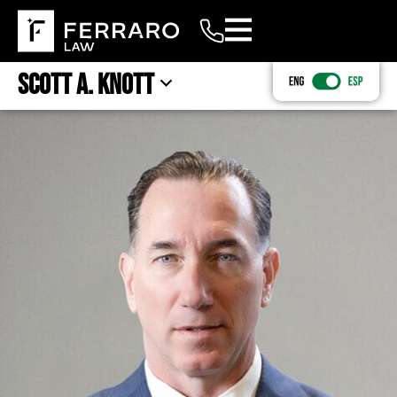
Scott A. Knott
TABLA DE CONTENIDOS
(833) 497-4225
FLORIDA TRIAL LAWYER
ABOGADO DENUNCIANTE DE IMPUESTOS EN FLORIDA
EDUCACIÓN
EMPLEO
ASOCIACIONES PROFESIONALES
AFICIONES
IMPLICACIÓN CON LA COMUNIDAD
RESULTADOS DE CASOS